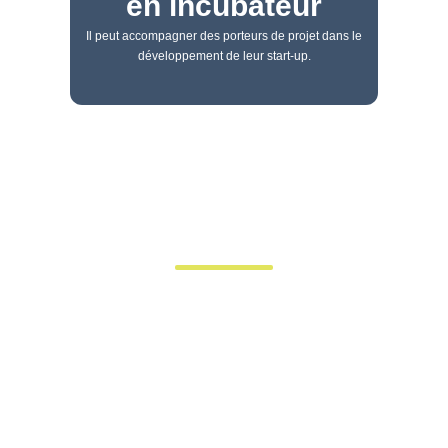
en incubateur
Il peut accompagner des porteurs de projet dans le
développement de leur start-up.
Un domaine qui ouvre de
nombreuses portes
Les compétences acquises dans cette filière permettent
aux diplômés de travailler dans des entreprises de
toutes tailles, de lancer leur propre structure ou de